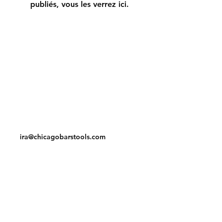
publiés, vous les verrez ici.
Shipping & Returns
Store Policy
Payment Methods
Contact
Tel:
312-829-4040
ira@chicagobarstools.com
Facebook
Instagram
Pinterest